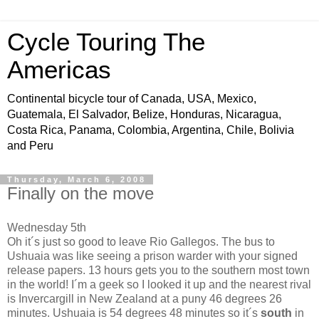
Cycle Touring The
Americas
Continental bicycle tour of Canada, USA, Mexico,
Guatemala, El Salvador, Belize, Honduras, Nicaragua,
Costa Rica, Panama, Colombia, Argentina, Chile, Bolivia
and Peru
Thursday, March 6, 2008
Finally on the move
Wednesday 5th
Oh it´s just so good to leave Rio Gallegos. The bus to
Ushuaia was like seeing a prison warder with your signed
release papers. 13 hours gets you to the southern most town
in the world! I´m a geek so I looked it up and the nearest rival
is Invercargill in New Zealand at a puny 46 degrees 26
minutes. Ushuaia is 54 degrees 48 minutes so it´s
south
in