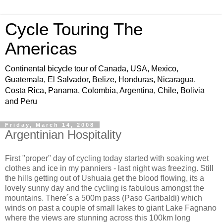
Cycle Touring The
Americas
Continental bicycle tour of Canada, USA, Mexico,
Guatemala, El Salvador, Belize, Honduras, Nicaragua,
Costa Rica, Panama, Colombia, Argentina, Chile, Bolivia
and Peru
Friday, March 14, 2008
Argentinian Hospitality
First "proper" day of cycling today started with soaking wet
clothes and ice in my panniers - last night was freezing. Still
the hills getting out of Ushuaia get the blood flowing, its a
lovely sunny day and the cycling is fabulous amongst the
mountains. There´s a 500m pass (Paso Garibaldi) which
winds on past a couple of small lakes to giant Lake Fagnano
where the views are stunning across this 100km long